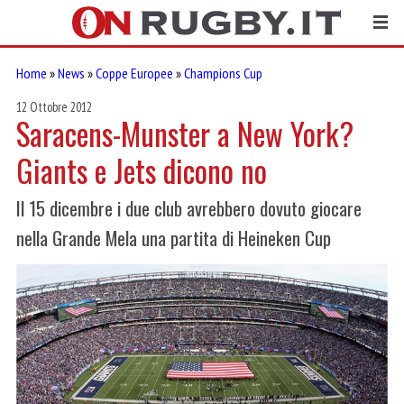
Home
»
News
»
Coppe Europee
»
Champions Cup
12 Ottobre 2012
Saracens-Munster a New York?
Giants e Jets dicono no
Il 15 dicembre i due club avrebbero dovuto giocare
nella Grande Mela una partita di Heineken Cup