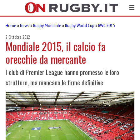
Home
»
News
»
Rugby Mondiale
»
Rugby World Cup
»
RWC 2015
2 Ottobre 2012
Mondiale 2015, il calcio fa
orecchie da mercante
I club di Premier League hanno promesso le loro
strutture, ma mancano le firme definitive