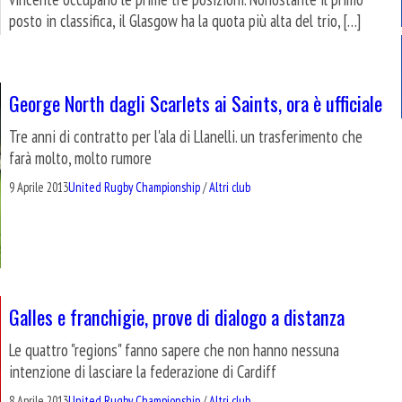
posto in classifica, il Glasgow ha la quota più alta del trio, […]
George North dagli Scarlets ai Saints, ora è ufficiale
Tre anni di contratto per l'ala di Llanelli. un trasferimento che
farà molto, molto rumore
9 Aprile 2013
United Rugby Championship
/
Altri club
Galles e franchigie, prove di dialogo a distanza
Le quattro "regions" fanno sapere che non hanno nessuna
intenzione di lasciare la federazione di Cardiff
8 Aprile 2013
United Rugby Championship
/
Altri club