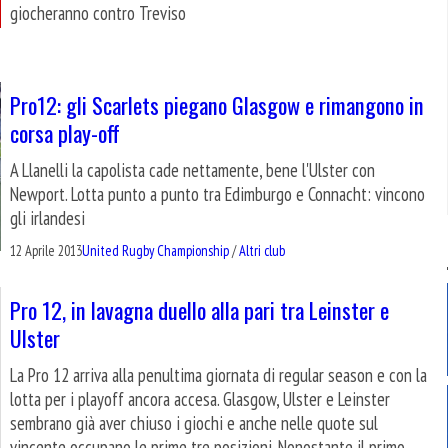
giocheranno contro Treviso
Pro12: gli Scarlets piegano Glasgow e rimangono in
corsa play-off
A Llanelli la capolista cade nettamente, bene l'Ulster con
Newport. Lotta punto a punto tra Edimburgo e Connacht: vincono
gli irlandesi
12 Aprile 2013
United Rugby Championship
/
Altri club
Pro 12, in lavagna duello alla pari tra Leinster e
Ulster
La Pro 12 arriva alla penultima giornata di regular season e con la
lotta per i playoff ancora accesa. Glasgow, Ulster e Leinster
sembrano già aver chiuso i giochi e anche nelle quote sul
vincente occupano le prime tre posizioni. Nonostante il primo