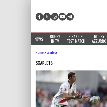
RUGBY
6 NAZIONI
RUGBY
NEWS
IN TV
TEST MATCH
AZZURRO
Home
»
scarlets
SCARLETS