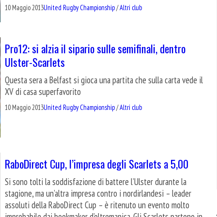
10 Maggio 2013
United Rugby Championship
/
Altri club
Pro12: si alzia il sipario sulle semifinali, dentro
Ulster-Scarlets
Questa sera a Belfast si gioca una partita che sulla carta vede il
XV di casa superfavorito
10 Maggio 2013
United Rugby Championship
/
Altri club
RaboDirect Cup, l’impresa degli Scarlets a 5,00
Si sono tolti la soddisfazione di battere l’Ulster durante la
stagione, ma un’altra impresa contro i nordirlandesi – leader
assoluti della RaboDirect Cup – è ritenuto un evento molto
improbabile dai bookmaker d’oltremanica. Gli Scarlets partono in