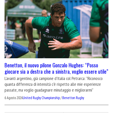
Benetton, il nuovo pilone Gonzalo Hughes: “Posso
giocare sia a destra che a sinistra, voglio essere utile”
L'avanti argentino, già campione d'Italia col Petrarca: "Riconosco
quanta differenza di intensità c'è rispetto alle mie esperienze
passate, ma voglio guadagnare minutaggio e migliorarmi"
6 Agosto 2026
United Rugby Championship
/
Benetton Rugby