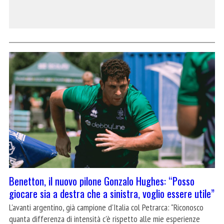
Benetton, il nuovo pilone Gonzalo Hughes: “Posso
giocare sia a destra che a sinistra, voglio essere utile”
L'avanti argentino, già campione d'Italia col Petrarca: "Riconosco
quanta differenza di intensità c'è rispetto alle mie esperienze