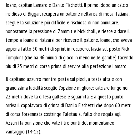
Ioane, capitan Lamaro e Danilo Fischetti. Il primo, dopo un calcio
insidioso di Biggar, recupera un pallone nell’area di meta italiana,
sceglie la soluzione più difficile e rischiosa di non annullare,
nonostante la pressione di Zammit e McNicholl, e riesce a dare il
tempo a Ioane di rialzarsi per ricevere il pallone. Ioane, che aveva
appena fatto 50 metri di sprint in recupero, lascia sul posto Nick
Tompkins (che ha 46 minuti di gioco in meno nelle gambe) facendo
più di 25 metri di corsa prima di servire alla perfezione Lamaro.
Il capitano azzurro mentre pesta sui piedi, a testa alta e con
grandissima lucidità sceglie l’opzione migliore: calciare lungo nei
22 metri dove la difesa gallese è sguarnita. E a questo punto
arriva il capolavoro di grinta di Danilo Fischetti che dopo 60 metri
di corsa forsennata costringe Faletau al fallo che regala agli
Azzurri la punizione che vale i tre punti del momentaneo
vantaggio (14-15).