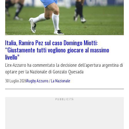
Italia, Ramiro Pez sul caso Domingo Miotti:
“Giustamente tutti vogliono giocare al massimo
livello”
L'ex-Azzurro ha commentato la decisione dell'apertura argentina di
optare per la Nazionale di Gonzalo Quesada
30 Luglio 2026
Rugby Azzurro
/
La Nazionale