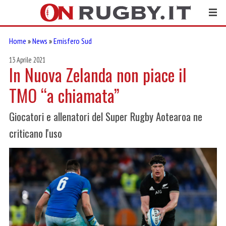
Home
»
News
»
Emisfero Sud
13 Aprile 2021
In Nuova Zelanda non piace il
TMO “a chiamata”
Giocatori e allenatori del Super Rugby Aotearoa ne
criticano l'uso