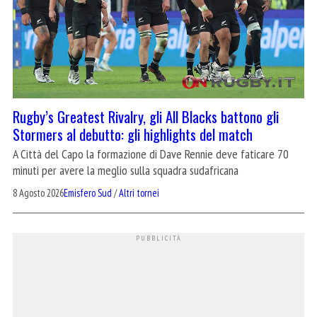
Rugby’s Greatest Rivalry, gli All Blacks battono gli
Stormers al debutto: gli highlights del match
A Città del Capo la formazione di Dave Rennie deve faticare 70
minuti per avere la meglio sulla squadra sudafricana
8 Agosto 2026
Emisfero Sud
/
Altri tornei