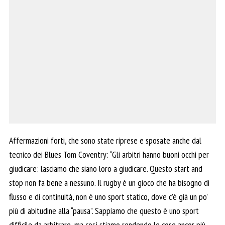
Affermazioni forti, che sono state riprese e sposate anche dal
tecnico dei Blues Tom Coventry: “Gli arbitri hanno buoni occhi per
giudicare: lasciamo che siano loro a giudicare. Questo start and
stop non fa bene a nessuno. Il rugby è un gioco che ha bisogno di
flusso e di continuità, non è uno sport statico, dove c’è già un po’
più di abitudine alla “pausa”. Sappiamo che questo è uno sport
difficile da arbitrare, ma così stiamo rendendo le cose ancor più