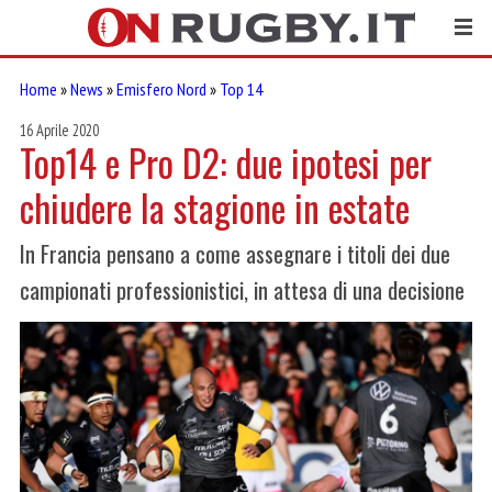
Home
»
News
»
Emisfero Nord
»
Top 14
16 Aprile 2020
Top14 e Pro D2: due ipotesi per
chiudere la stagione in estate
In Francia pensano a come assegnare i titoli dei due
campionati professionistici, in attesa di una decisione