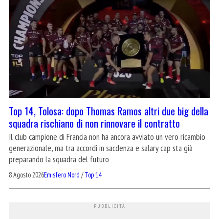
Top 14, Tolosa: dopo Thomas Ramos altri due big della
squadra rischiano di non rinnovare il contratto
Il club campione di Francia non ha ancora avviato un vero ricambio
generazionale, ma tra accordi in sacdenza e salary cap sta già
preparando la squadra del futuro
8 Agosto 2026
Emisfero Nord
/
Top 14