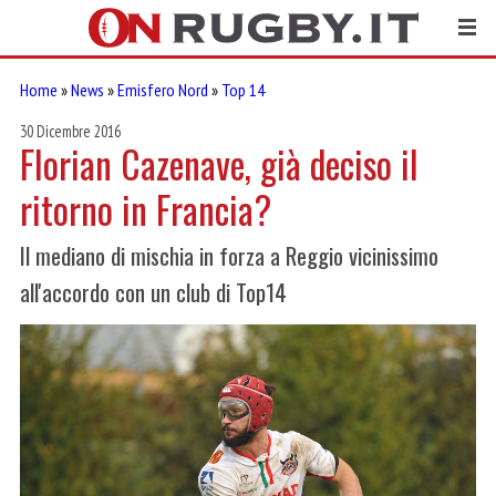
Home
»
News
»
Emisfero Nord
»
Top 14
30 Dicembre 2016
Florian Cazenave, già deciso il
ritorno in Francia?
Il mediano di mischia in forza a Reggio vicinissimo
all'accordo con un club di Top14