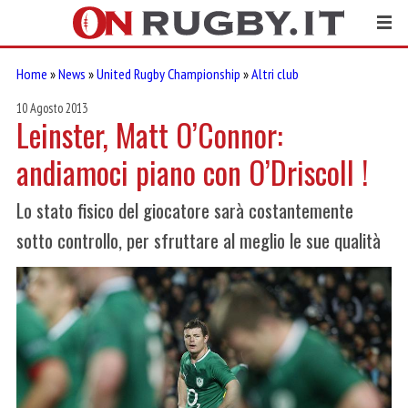
Home
»
News
»
United Rugby Championship
»
Altri club
10 Agosto 2013
Leinster, Matt O’Connor:
andiamoci piano con O’Driscoll !
Lo stato fisico del giocatore sarà costantemente
sotto controllo, per sfruttare al meglio le sue qualità