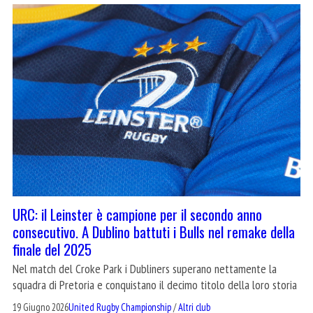
URC: il Leinster è campione per il secondo anno
consecutivo. A Dublino battuti i Bulls nel remake della
finale del 2025
Nel match del Croke Park i Dubliners superano nettamente la
squadra di Pretoria e conquistano il decimo titolo della loro storia
19 Giugno 2026
United Rugby Championship
/
Altri club