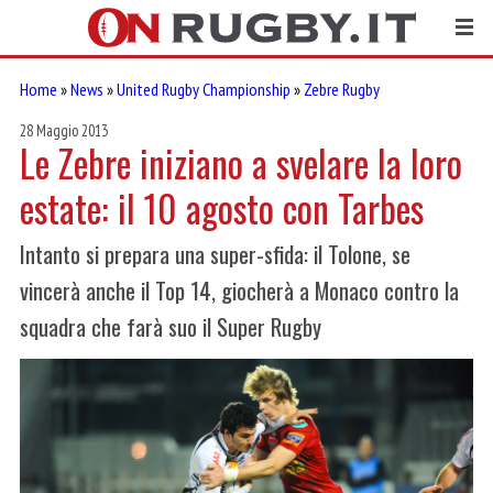
Home
»
News
»
United Rugby Championship
»
Zebre Rugby
28 Maggio 2013
Le Zebre iniziano a svelare la loro
estate: il 10 agosto con Tarbes
Intanto si prepara una super-sfida: il Tolone, se
vincerà anche il Top 14, giocherà a Monaco contro la
squadra che farà suo il Super Rugby