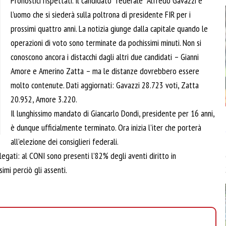
Pronostici rispettati. Il candidato “federale” Alfredo Gavazzi è
l’uomo che si siederà sulla poltrona di presidente FIR per i
prossimi quattro anni. La notizia giunge dalla capitale quando le
operazioni di voto sono terminate da pochissimi minuti. Non si
conoscono ancora i distacchi dagli altri due candidati – Gianni
Amore e Amerino Zatta – ma le distanze dovrebbero essere
molto contenute. Dati aggiornati: Gavazzi 28.723 voti, Zatta
20.952, Amore 3.220.
Il lunghissimo mandato di Giancarlo Dondi, presidente per 16 anni,
è dunque ufficialmente terminato. Ora inizia l’iter che porterà
all’elezione dei consiglieri federali.
egati: al CONI sono presenti l’82% degli aventi diritto in
mi perciò gli assenti.