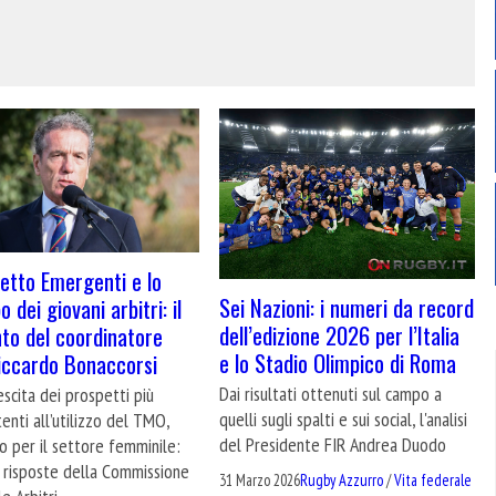
getto Emergenti e lo
Sei Nazioni: i numeri da record
o dei giovani arbitri: il
dell’edizione 2026 per l’Italia
to del coordinatore
e lo Stadio Olimpico di Roma
ccardo Bonaccorsi
Dai risultati ottenuti sul campo a
escita dei prospetti più
quelli sugli spalti e sui social, l'analisi
nti all’utilizzo del TMO,
del Presidente FIR Andrea Duodo
 per il settore femminile:
e risposte della Commissione
31 Marzo 2026
Rugby Azzurro
/
Vita federale