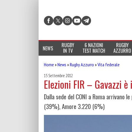
RUGBY
6 NAZIONI
RUGBY
NEWS
IN TV
TEST MATCH
AZZURRO
Home
»
News
»
Rugby Azzurro
»
Vita federale
15 Settembre 2012
Elezioni FIR – Gavazzi è 
Dalla sede del CONI a Roma arrivano le
(39%), Amore 3.220 (6%)