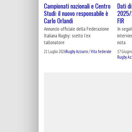
Dati d
Campionati nazionali e Centro
2025/2
Studi: il nuovo responsabile è
FIR
Carlo Orlandi
In segui
Annuncio ufficiale della Federazione
intervie
Italiana Rugby: scelto l'ex
nota
tallonatore
17 Giugn
21 Luglio 2026
Rugby Azzurro
/
Vita federale
Rugby Az