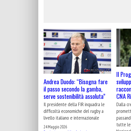
Il Pro
Andrea Duodo: “Bisogna fare
svilupp
il passo secondo la gamba,
raccon
serve sostenibilità assoluta”
CNA Ri
Il presidente della FIR inquadra le
Dalla cr
difficoltà economiche del rugby a
promette
livello italiano e internazionale
passando
tutte l
24 Maggio 2026