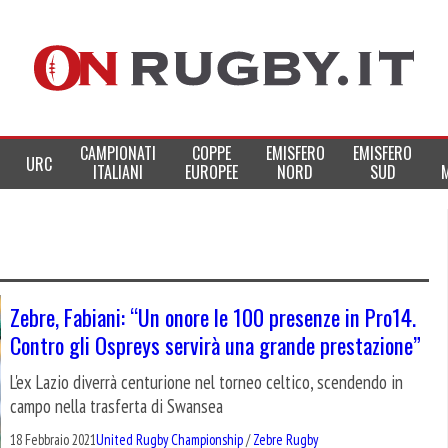
CAMPIONATI
COPPE
EMISFERO
EMISFERO
URC
ITALIANI
EUROPEE
NORD
SUD
Zebre, Fabiani: “Un onore le 100 presenze in Pro14.
Contro gli Ospreys servirà una grande prestazione”
L'ex Lazio diverrà centurione nel torneo celtico, scendendo in
campo nella trasferta di Swansea
18 Febbraio 2021
United Rugby Championship
/
Zebre Rugby