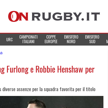
CAMPIONATI
COPPE
EMISFERO
EMISFERO
URC
ITALIANI
EUROPEE
NORD
SUD
lub
hg Furlong e Robbie Henshaw per
ts diverse assenze per la squadra favorita per il titolo