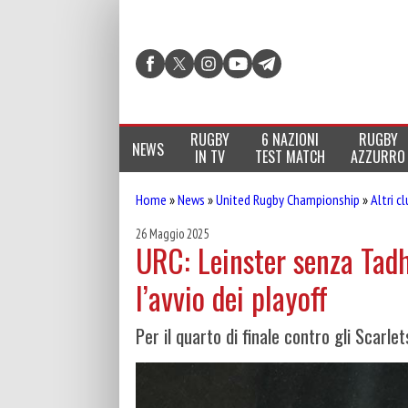
RUGBY
6 NAZIONI
RUGBY
NEWS
IN TV
TEST MATCH
AZZURRO
Home
»
News
»
United Rugby Championship
»
Altri c
26 Maggio 2025
URC: Leinster senza Tad
l’avvio dei playoff
Per il quarto di finale contro gli Scarle