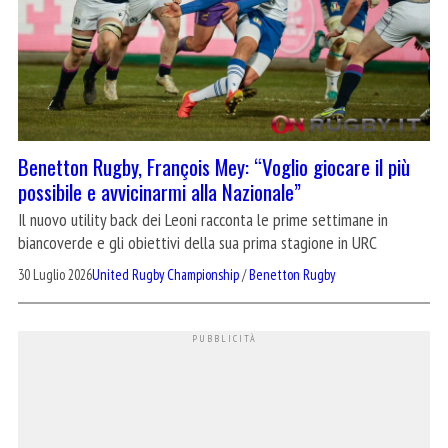
Benetton Rugby, François Mey: “Voglio giocare il più
possibile e avvicinarmi alla Nazionale”
Il nuovo utility back dei Leoni racconta le prime settimane in
biancoverde e gli obiettivi della sua prima stagione in URC
30 Luglio 2026
United Rugby Championship
/
Benetton Rugby