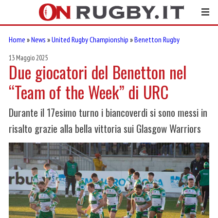
Home
»
News
»
United Rugby Championship
»
Benetton Rugby
13 Maggio 2025
Due giocatori del Benetton nel
“Team of the Week” di URC
Durante il 17esimo turno i biancoverdi si sono messi in
risalto grazie alla bella vittoria sui Glasgow Warriors