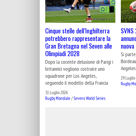
Cinque stelle dell’Inghilterra
SVNS 
potrebbero rappresentare la
annunc
Gran Bretagna nel Seven alle
nuova 
Olimpiadi 2028
Si parte
Bordeau
Dopo la cocente delusione di Parigi i
Angeles
britannici vogliono costruire uno
squadrone per Los Angeles,
29 Luglio
seguendo il modello della Francia
Rugby Mo
31 Luglio 2026
Rugby Mondiale
/
Sevens World Series