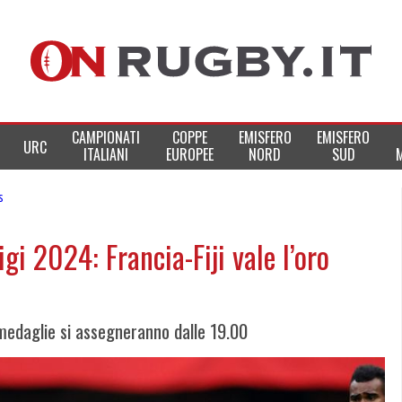
CAMPIONATI
COPPE
EMISFERO
EMISFERO
URC
ITALIANI
EUROPEE
NORD
SUD
s
gi 2024: Francia-Fiji vale l’oro
 medaglie si assegneranno dalle 19.00