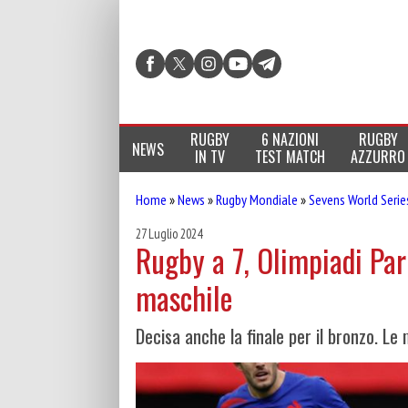
RUGBY
6 NAZIONI
RUGBY
NEWS
IN TV
TEST MATCH
AZZURRO
Home
»
News
»
Rugby Mondiale
»
Sevens World Serie
27 Luglio 2024
Rugby a 7, Olimpiadi Pari
maschile
Decisa anche la finale per il bronzo. Le