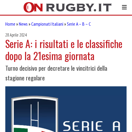
Home
»
News
»
Campionati Italiani
»
Serie A – B – C
28 Aprile 2024
Serie A: i risultati e le classifiche
dopo la 21esima giornata
Turno decisivo per decretare le vincitrici della
stagione regolare