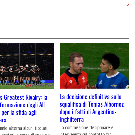
La decisione definitiva sulla
s Greatest Rivalry: la
squalifica di Tomas Albornoz
formazione degli All
dopo i fatti di Argentina-
per la sfida agli
Inghilterra
ers
La commissione disciplinare è
nie alterna alcuni titolari,
intervenuta sul contatto tra il
giocatori in cerca di spazio e