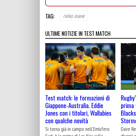
TAG:
rieko ioane
ULTIME NOTIZIE IN TEST MATCH
Test match: le formazioni di
Rugby’
Giappone-Australia. Eddie
prima 
Jones con i titolari, Wallabies
Blacks 
con qualche novità
Storm
Si torna già in campo nell'Emisfero
Dave Ren
Sud: è la prima di Les Kiss sulla
diversi 