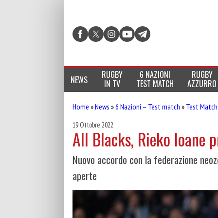
RUGBY
6 NAZIONI
RUGBY
NEWS
IN TV
TEST MATCH
AZZURRO
Home
»
News
»
6 Nazioni – Test match
»
Test Match
19 Ottobre 2022
All Blacks, Rieko Ioane 
Nuovo accordo con la federazione neozel
aperte