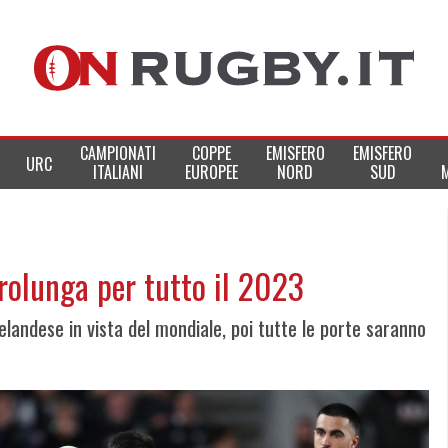
CAMPIONATI
COPPE
EMISFERO
EMISFERO
URC
ITALIANI
EUROPEE
NORD
SUD
prolunga per tutto il 2023
andese in vista del mondiale, poi tutte le porte saranno