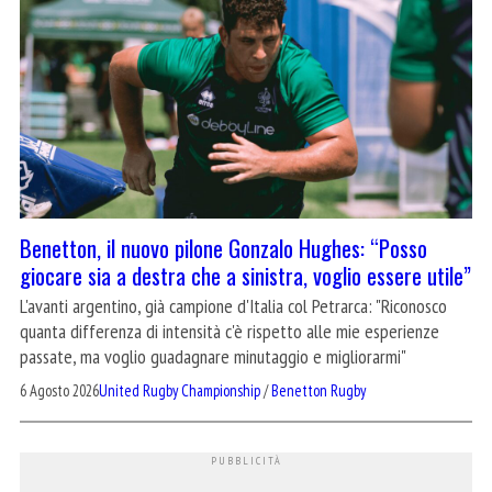
Benetton, il nuovo pilone Gonzalo Hughes: “Posso
giocare sia a destra che a sinistra, voglio essere utile”
L'avanti argentino, già campione d'Italia col Petrarca: "Riconosco
quanta differenza di intensità c'è rispetto alle mie esperienze
passate, ma voglio guadagnare minutaggio e migliorarmi"
6 Agosto 2026
United Rugby Championship
/
Benetton Rugby