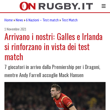
Home
»
News
»
6 Nazioni – Test match
»
Test Match
1 Novembre 2021
Arrivano i nostri: Galles e Irlanda
si rinforzano in vista dei test
match
7 giocatori in arrivo dalla Premiership per i Dragoni,
mentre Andy Farrell accoglie Mack Hansen