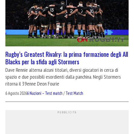
Rugby’s Greatest Rivalry: la prima formazione degli All
Blacks per la sfida agli Stormers
Dave Rennie alterna alcuni titolari, diversi giocatori in cerca di
spazio e due possibili esordienti dalla panchina. Negli Stormers
ritorna il 39enne Deon Fourie
6 Agosto 2026
6 Nazioni – Test match
/
Test Match