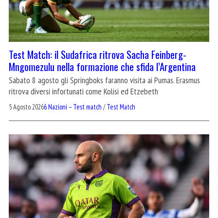
Test Match: il Sudafrica ritrova Sacha Feinberg-
Mngomezulu nella formazione che sfida l’Argentina
Sabato 8 agosto gli Springboks faranno visita ai Pumas. Erasmus
ritrova diversi infortunati come Kolisi ed Etzebeth
5 Agosto 2026
6 Nazioni – Test match
/
Test Match