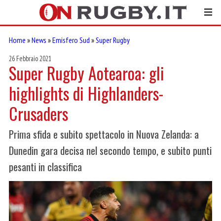
Home
»
News
»
Emisfero Sud
»
Super Rugby
26 Febbraio 2021
Super Rugby Aotearoa: gli
highlights di Highlanders-
Crusaders
Prima sfida e subito spettacolo in Nuova Zelanda: a
Dunedin gara decisa nel secondo tempo, e subito punti
pesanti in classifica