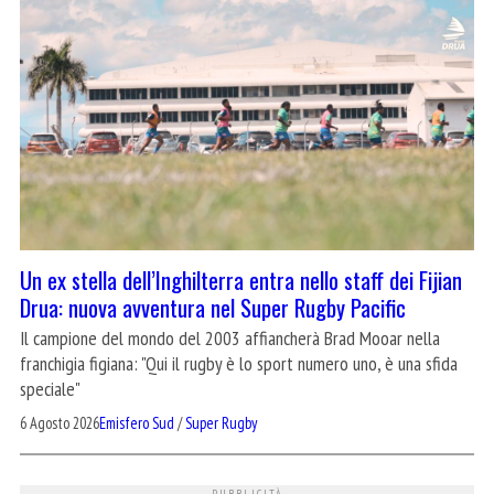
Un ex stella dell’Inghilterra entra nello staff dei Fijian
Drua: nuova avventura nel Super Rugby Pacific
Il campione del mondo del 2003 affiancherà Brad Mooar nella
franchigia figiana: "Qui il rugby è lo sport numero uno, è una sfida
speciale"
6 Agosto 2026
Emisfero Sud
/
Super Rugby