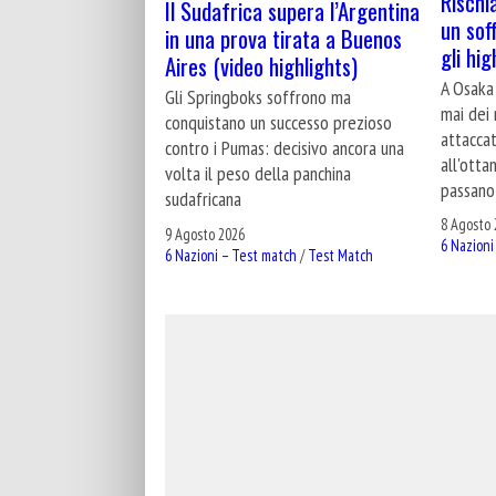
Rischia
Il Sudafrica supera l’Argentina
un sof
in una prova tirata a Buenos
gli hig
Aires (video highlights)
A Osaka 
Gli Springboks soffrono ma
mai dei 
conquistano un successo prezioso
attaccat
contro i Pumas: decisivo ancora una
all'otta
volta il peso della panchina
passano 
sudafricana
8 Agosto 
9 Agosto 2026
6 Nazioni
6 Nazioni – Test match
/
Test Match