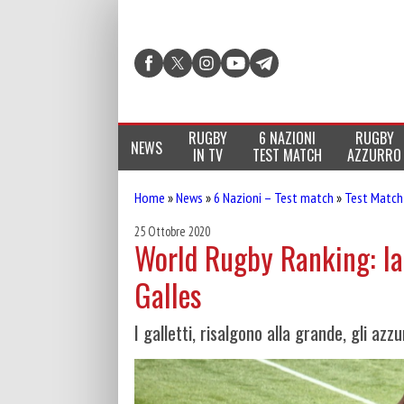
RUGBY
6 NAZIONI
RUGBY
NEWS
IN TV
TEST MATCH
AZZURRO
Home
»
News
»
6 Nazioni – Test match
»
Test Match
25 Ottobre 2020
World Rugby Ranking: la 
Galles
I galletti, risalgono alla grande, gli azz