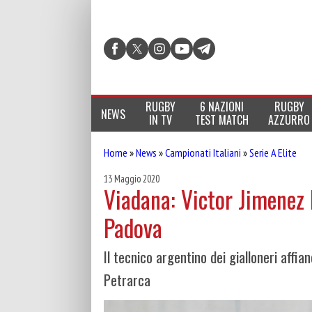
RUGBY
6 NAZIONI
RUGBY
NEWS
IN TV
TEST MATCH
AZZURRO
Home
»
News
»
Campionati Italiani
»
Serie A Elite
13 Maggio 2020
Viadana: Victor Jimenez 
Padova
Il tecnico argentino dei gialloneri aff
Petrarca