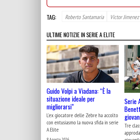
TAG:
Roberto Santamaria
Victor Jimenez
ULTIME NOTIZIE IN SERIE A ELITE
Guido Volpi a Viadana: “È la
situazione ideale per
Serie A
migliorarsi”
Benett
L'ex giocatore delle Zebre ha accolto
giovani
con entusiasmo la nuova sfida in serie
Tre cla
A Elite
approdan
giovanil
8 Agosto 2026