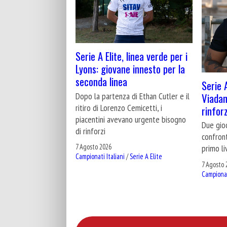
Serie A Elite, linea verde per i
Lyons: giovane innesto per la
seconda linea
Serie 
Dopo la partenza di Ethan Cutler e il
Viadan
ritiro di Lorenzo Cemicetti, i
rinfor
piacentini avevano urgente bisogno
Due gioc
di rinforzi
confront
7 Agosto 2026
primo li
Campionati Italiani
/
Serie A Elite
7 Agosto 
Campionat