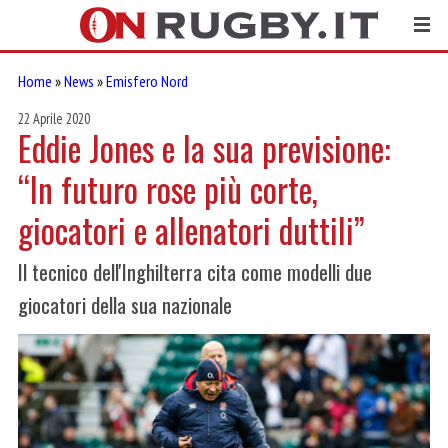
Home
»
News
»
Emisfero Nord
22 Aprile 2020
Eddie Jones e la sua previsione:
“In futuro rose più corte,
giocatori e allenatori duttili”
Il tecnico dell'Inghilterra cita come modelli due
giocatori della sua nazionale