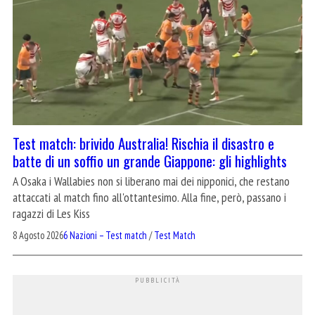
Test match: brivido Australia! Rischia il disastro e
batte di un soffio un grande Giappone: gli highlights
A Osaka i Wallabies non si liberano mai dei nipponici, che restano
attaccati al match fino all'ottantesimo. Alla fine, però, passano i
ragazzi di Les Kiss
8 Agosto 2026
6 Nazioni – Test match
/
Test Match