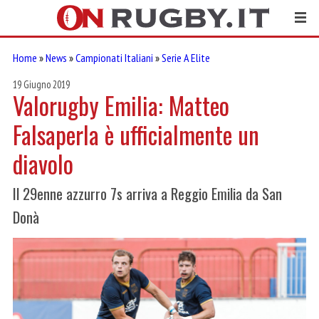
Home
»
News
»
Campionati Italiani
»
Serie A Elite
19 Giugno 2019
Valorugby Emilia: Matteo
Falsaperla è ufficialmente un
diavolo
Il 29enne azzurro 7s arriva a Reggio Emilia da San
Donà