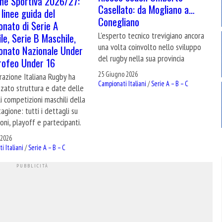
ne Sportiva 2026/27:
Casellato: da Mogliano a…
 linee guida del
Conegliano
nato di Serie A
L'esperto tecnico trevigiano ancora
le, Serie B Maschile,
una volta coinvolto nello sviluppo
nato Nazionale Under
del rugby nella sua provincia
rofeo Under 16
25 Giugno 2026
razione Italiana Rugby ha
Campionati Italiani
/
Serie A – B – C
izzato struttura e date delle
li competizioni maschili della
agione: tutti i dettagli su
ni, playoff e partecipanti.
 2026
i Italiani
/
Serie A – B – C