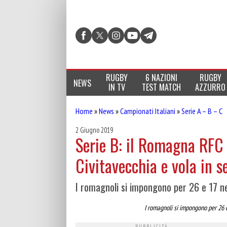
RUGBY
6 NAZIONI
RUGBY
NEWS
IN TV
TEST MATCH
AZZURRO
Home
»
News
»
Campionati Italiani
»
Serie A – B – C
2 Giugno 2019
Serie B: il Romagna RFC 
Civitavecchia e vola in s
I romagnoli si impongono per 26 e 17 ne
I romagnoli si impongono per 26 