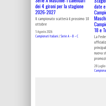
Serie A Maschile: i calendari
Stagio
dei 4 gironi per la stagione
date e
2026-2027
Campio
Maschi
Il campionato scatterà il prossimo 18
Campio
ottobre
18 e T
5 Agosto 2026
Campionati Italiani
/
Serie A – B – C
La Fede
ufficial
principa
nuova st
promozio
28 Luglio
Campionat