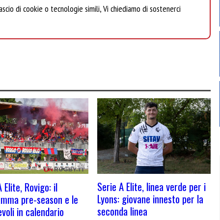
scio di cookie o tecnologie simili, Vi chiediamo di sostenerci
Serie A Elite, linea verde per i
 Elite, Rovigo: il
Lyons: giovane innesto per la
mma pre-season e le
seconda linea
voli in calendario