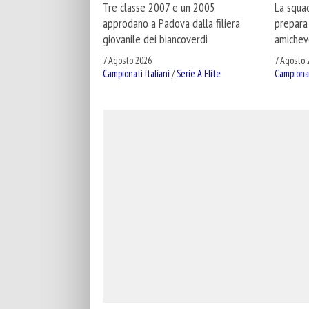
Tre classe 2007 e un 2005
La squad
approdano a Padova dalla filiera
prepara 
giovanile dei biancoverdi
amichev
7 Agosto 2026
7 Agosto 
Campionati Italiani
/
Serie A Elite
Campionat