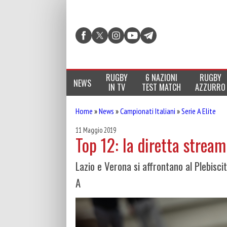
RUGBY
6 NAZIONI
RUGBY
NEWS
IN TV
TEST MATCH
AZZURRO
Home
»
News
»
Campionati Italiani
»
Serie A Elite
11 Maggio 2019
Top 12: la diretta stream
Lazio e Verona si affrontano al Plebiscit
A