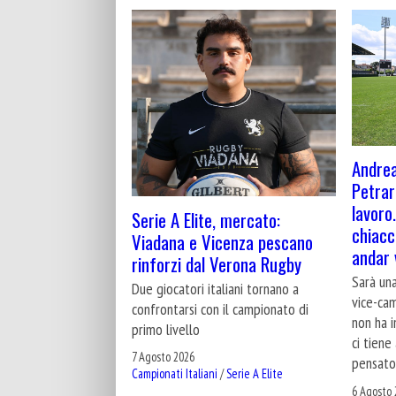
Andrea
Petrar
lavoro
Serie A Elite, mercato:
chiacc
Viadana e Vicenza pescano
andar 
rinforzi dal Verona Rugby
Sarà una
Due giocatori italiani tornano a
vice-cam
confrontarsi con il campionato di
non ha i
primo livello
ci tiene
7 Agosto 2026
pensato
Campionati Italiani
/
Serie A Elite
6 Agosto 