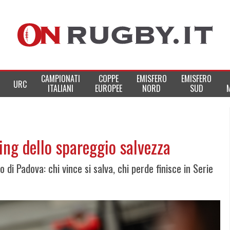
CAMPIONATI
COPPE
EMISFERO
EMISFERO
URC
ITALIANI
EUROPEE
NORD
SUD
ing dello spareggio salvezza
o di Padova: chi vince si salva, chi perde finisce in Serie