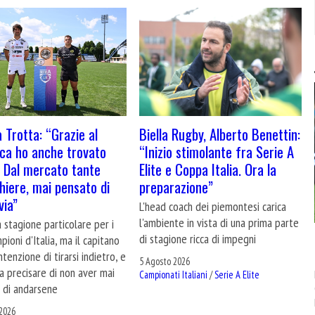
 Trotta: “Grazie al
Biella Rugby, Alberto Benettin:
ca ho anche trovato
“Inizio stimolante fra Serie A
. Dal mercato tante
Elite e Coppa Italia. Ora la
hiere, mai pensato di
preparazione”
via”
L'head coach dei piemontesi carica
l'ambiente in vista di una prima parte
 stagione particolare per i
di stagione ricca di impegni
pioni d'Italia, ma il capitano
ntenzione di tirarsi indietro, e
5 Agosto 2026
 a precisare di non aver mai
Campionati Italiani
/
Serie A Elite
 di andarsene
2026