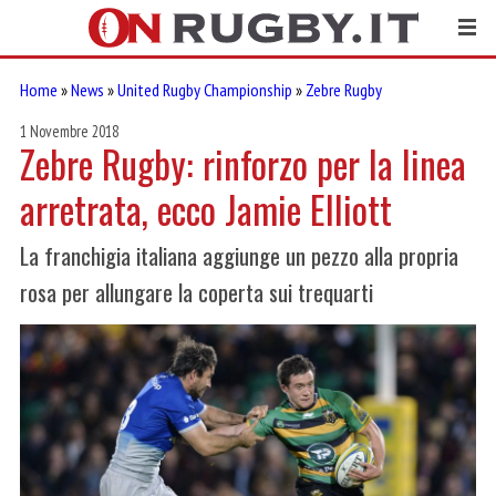
Home
»
News
»
United Rugby Championship
»
Zebre Rugby
1 Novembre 2018
Zebre Rugby: rinforzo per la linea
arretrata, ecco Jamie Elliott
La franchigia italiana aggiunge un pezzo alla propria
rosa per allungare la coperta sui trequarti