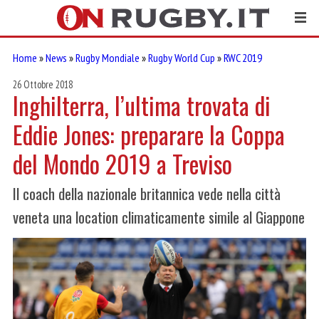
Home
»
News
»
Rugby Mondiale
»
Rugby World Cup
»
RWC 2019
26 Ottobre 2018
Inghilterra, l’ultima trovata di
Eddie Jones: preparare la Coppa
del Mondo 2019 a Treviso
Il coach della nazionale britannica vede nella città
veneta una location climaticamente simile al Giappone