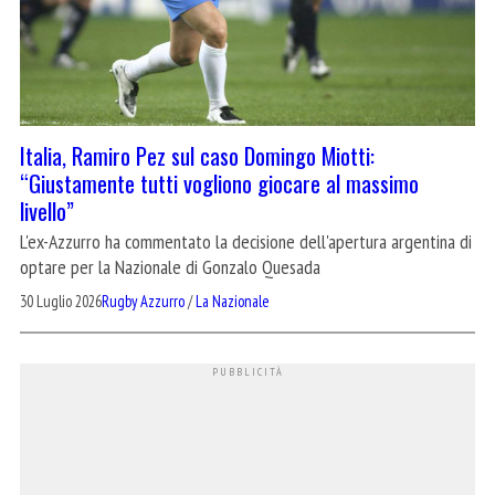
Italia, Ramiro Pez sul caso Domingo Miotti:
“Giustamente tutti vogliono giocare al massimo
livello”
L'ex-Azzurro ha commentato la decisione dell'apertura argentina di
optare per la Nazionale di Gonzalo Quesada
30 Luglio 2026
Rugby Azzurro
/
La Nazionale