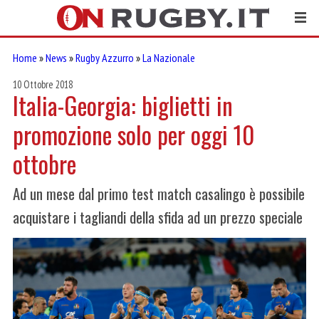
Home
»
News
»
Rugby Azzurro
»
La Nazionale
10 Ottobre 2018
Italia-Georgia: biglietti in
promozione solo per oggi 10
ottobre
Ad un mese dal primo test match casalingo è possibile
acquistare i tagliandi della sfida ad un prezzo speciale