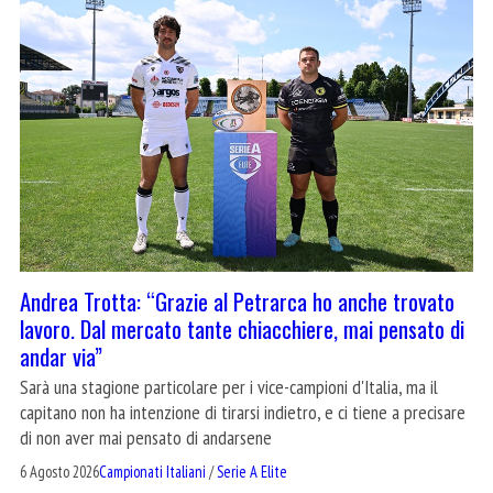
Andrea Trotta: “Grazie al Petrarca ho anche trovato
lavoro. Dal mercato tante chiacchiere, mai pensato di
andar via”
Sarà una stagione particolare per i vice-campioni d'Italia, ma il
capitano non ha intenzione di tirarsi indietro, e ci tiene a precisare
di non aver mai pensato di andarsene
6 Agosto 2026
Campionati Italiani
/
Serie A Elite