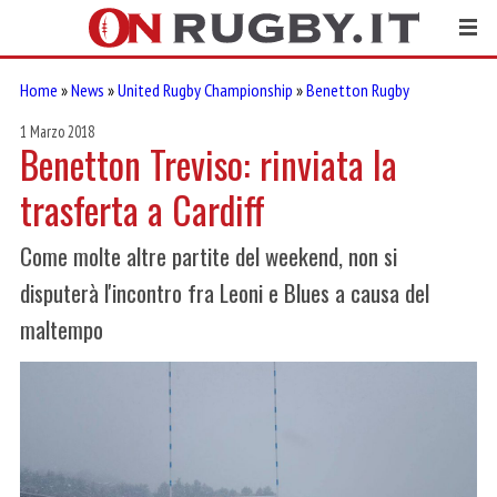
Home
»
News
»
United Rugby Championship
»
Benetton Rugby
1 Marzo 2018
Benetton Treviso: rinviata la
trasferta a Cardiff
Come molte altre partite del weekend, non si
disputerà l'incontro fra Leoni e Blues a causa del
maltempo