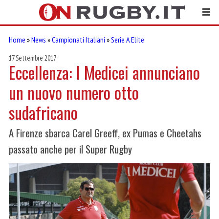
Home
»
News
»
Campionati Italiani
»
Serie A Elite
17 Settembre 2017
Eccellenza: I Medicei annunciano
un nuovo numero otto
sudafricano
A Firenze sbarca Carel Greeff, ex Pumas e Cheetahs
passato anche per il Super Rugby