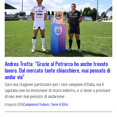
Andrea Trotta: “Grazie al Petrarca ho anche trovato
lavoro. Dal mercato tante chiacchiere, mai pensato di
andar via”
Sarà una stagione particolare per i vice-campioni d'Italia, ma il
capitano non ha intenzione di tirarsi indietro, e ci tiene a precisare
di non aver mai pensato di andarsene
6 Agosto 2026
Campionati Italiani
/
Serie A Elite