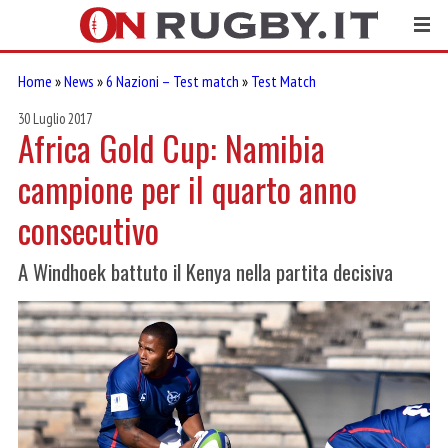
Home
»
News
»
6 Nazioni – Test match
»
Test Match
30 Luglio 2017
Africa Gold Cup: Namibia
campione per il quarto anno
consecutivo
A Windhoek battuto il Kenya nella partita decisiva