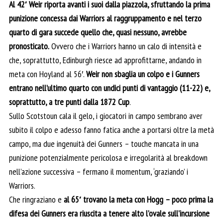
Al 42′ Weir riporta avanti i suoi dalla piazzola, sfruttando la prima
punizione concessa dai Warriors al raggruppamento e nel terzo
quarto di gara succede quello che, quasi nessuno, avrebbe
pronosticato.
Ovvero che i Warriors hanno un calo di intensità e
che, soprattutto, Edinburgh riesce ad approfittarne, andando in
meta con Hoyland al 56′.
Weir non sbaglia un colpo e i Gunners
entrano nell’ultimo quarto con undici punti di vantaggio (11-22) e,
soprattutto, a tre punti dalla 1872 Cup
.
Sullo Scotstoun cala il gelo, i giocatori in campo sembrano aver
subito il colpo e adesso fanno fatica anche a portarsi oltre la metà
campo, ma due ingenuità dei Gunners – touche mancata in una
punizione potenzialmente pericolosa e irregolarità al breakdown
nell’azione successiva – fermano il momentum, ‘graziando’ i
Warriors.
Che ringraziano e
al 65′ trovano la meta con Hogg – poco prima la
difesa dei Gunners era riuscita a tenere alto l’ovale sull’incursione