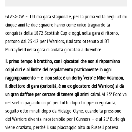
GLASGOW – Ultima gara stagionale, per la prima volta negli ultimi
cinque anni le due squadre hanno come unico traguardo la
conquista della 1872 Scottish Cup e oggi, nella gara di ritorno,
partono dal 25-12 per i Warriors, risultato ottenuto al BT
Murrayfield nella gara di andata giocatasi a dicembre.
Il primo tempo è bruttino, con i giocatori che non si risparmiano
colpi duri e al limite del regolamento praticamente in ogni
raggruppamento – e non solo; è un derby ‘vero’ e Mike Adamson,
il direttore di gara (curiosità, è un ex-giocatore dei Warriors) si dà
un gran daffare per cercare di tenere gli animi calmi.
Al 25′ Ford va
nel sin-bin pagando un pò per tutti, dopo troppe irregolarità,
seguito otto minuti dopo da Hidalgo-Clyne, quando la pressione
dei Warriors diventa insostenibile per i Gunners – e al 21′ Burleigh
viene graziato, perchè il suo placcaggio alto su Russell poteva