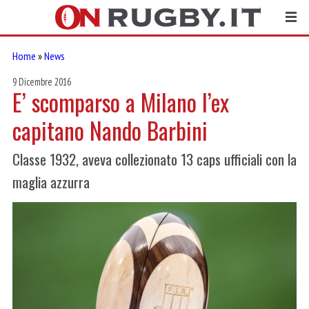
Home
»
News
9 Dicembre 2016
E’ scomparso a Milano l’ex
capitano Nando Barbini
Classe 1932, aveva collezionato 13 caps ufficiali con la
maglia azzurra