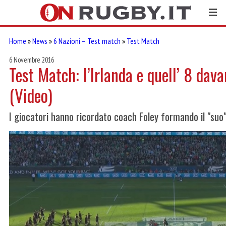
Home
»
News
»
6 Nazioni – Test match
»
Test Match
6 Novembre 2016
Test Match: l’Irlanda e quell’ 8 dav
(Video)
I giocatori hanno ricordato coach Foley formando il "su