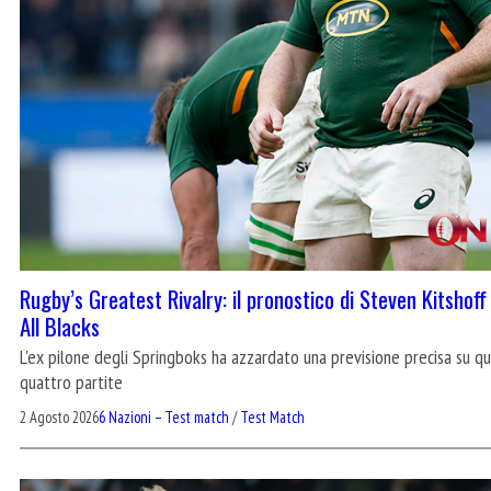
Rugby’s Greatest Rivalry: il pronostico di Steven Kitshoff
All Blacks
L'ex pilone degli Springboks ha azzardato una previsione precisa su que
quattro partite
2 Agosto 2026
6 Nazioni – Test match
/
Test Match