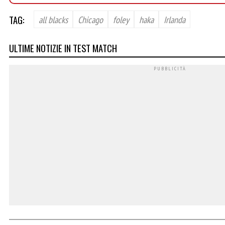
TAG:
all blacks
Chicago
foley
haka
Irlanda
ULTIME NOTIZIE IN TEST MATCH