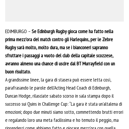
EDIMBURGO –
Se Edinburgh Rugby gioca come ha fatto nella
prima mezz’ora del match contro gli Harlequins, per le Zebre
Rugby sarà molto, molto dura, ma se i bianconeri sapranno
sfruttare i passaggi a vuoto del club della capitale scozzese,
avranno almeno una chance di uscire dal BT Murrayfield con un
buon risultato.
A grandissime linee, la gara di stasera può essere letta così,
parafrasando le parole dell’Acting Head Coach di Edinburgh,
Duncan Hodge, rilasciate sabato scorso in sala stampa dopo il
successo sui Quins in Challenge Cup: “La gara è stata un’altalena di
emozioni; dopo due minuti siamo sotto, commettendo brutti errori
e regalando loro una meta facilissima e ho temuto il peggio, ma
riprenderci come abbiamo fatto e giocare mezz’ora con quella