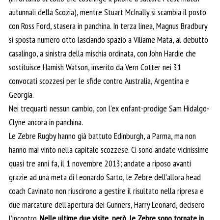
autunnali della Scozia), mentre Stuart McInally si scambia il posto
con Ross Ford, stasera in panchina. In terza linea, Magnus Bradbury
si sposta numero otto lasciando spazio a Viliame Mata, al debutto
casalingo, a sinistra della mischia ordinata, con John Hardie che
sostituisce Hamish Watson, inserito da Vern Cotter nei 31
convocati scozzesi per le sfide contro Australia, Argentina e
Georgia.
Nei trequarti nessun cambio, con l’ex enfant-prodige Sam Hidalgo-
Clyne ancora in panchina.
Le Zebre Rugby hanno già battuto Edinburgh, a Parma, ma non
hanno mai vinto nella capitale scozzese. Ci sono andate vicinissime
quasi tre anni fa, il 1 novembre 2013; andate a riposo avanti
grazie ad una meta di Leonardo Sarto, le Zebre dell’allora head
coach Cavinato non riuscirono a gestire il risultato nella ripresa e
due marcature dell’apertura dei Gunners, Harry Leonard, decisero
l’incontro.
Nelle ultime due visite, però, le Zebre sono tornate in