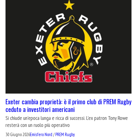
Exeter cambia proprietà: è il primo club di PREM Rugby
ceduto a investitori americani
Si chiude un'epoca lunga e ricca di successi. L'ex patron Tony Rowe
resterà con un ruolo più operativo
30 Giugno 2026
Emisfero Nord
/
PREM Rugby