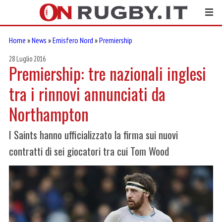
Home
»
News
»
Emisfero Nord
»
Premiership
28 Luglio 2016
Premiership: tre nazionali inglesi
tra i rinnovi annunciati da
Northampton
I Saints hanno ufficializzato la firma sui nuovi
contratti di sei giocatori tra cui Tom Wood