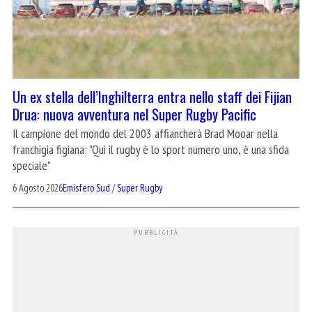
Un ex stella dell’Inghilterra entra nello staff dei Fijian
Drua: nuova avventura nel Super Rugby Pacific
Il campione del mondo del 2003 affiancherà Brad Mooar nella
franchigia figiana: "Qui il rugby è lo sport numero uno, è una sfida
speciale"
6 Agosto 2026
Emisfero Sud
/
Super Rugby