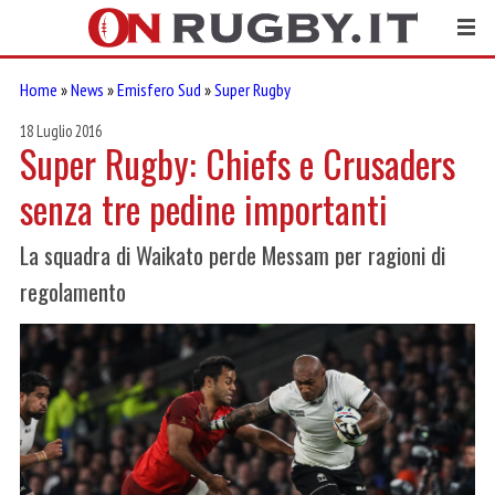
Home
»
News
»
Emisfero Sud
»
Super Rugby
18 Luglio 2016
Super Rugby: Chiefs e Crusaders
senza tre pedine importanti
La squadra di Waikato perde Messam per ragioni di
regolamento