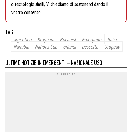
o tecnologie simili, Vi chiediamo di sostenerci dando il
Vostro consenso.
TAG:
argentina
Brugnara
Bucarest
Emergenti
Italia
Namibia
Nations Cup
orlandi
pescetto
Uruguay
ULTIME NOTIZIE IN EMERGENTI – NAZIONALE U20