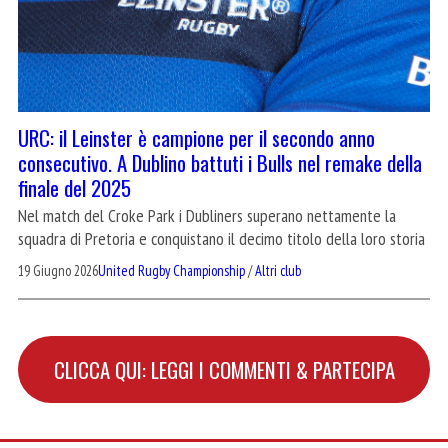
URC: il Leinster è campione per il secondo anno
consecutivo. A Dublino battuti i Bulls nel remake della
finale del 2025
Nel match del Croke Park i Dubliners superano nettamente la
squadra di Pretoria e conquistano il decimo titolo della loro storia
19 Giugno 2026
United Rugby Championship
/
Altri club
CLICCA QUI: LEGGI I COMMENTI & PARTECIPA