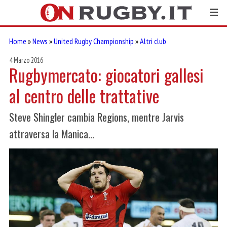
Home
»
News
»
United Rugby Championship
»
Altri club
4 Marzo 2016
Rugbymercato: giocatori gallesi
al centro delle trattative
Steve Shingler cambia Regions, mentre Jarvis
attraversa la Manica...