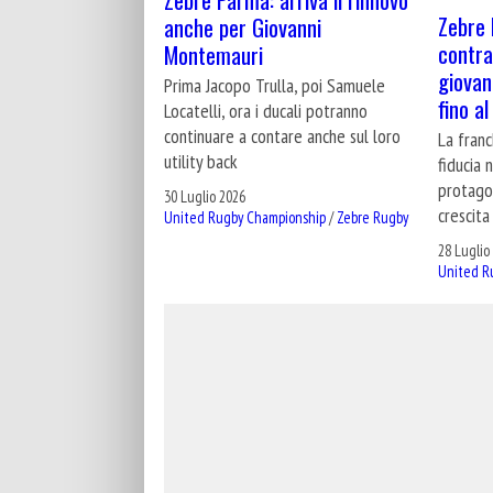
Zebre 
anche per Giovanni
contra
Montemauri
giovani
Prima Jacopo Trulla, poi Samuele
fino a
Locatelli, ora i ducali potranno
continuare a contare anche sul loro
La franc
utility back
fiducia 
protago
30 Luglio 2026
crescita
United Rugby Championship
/
Zebre Rugby
28 Luglio
United R