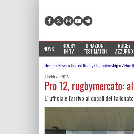
RUGBY
6 NAZIONI
RUGBY
NEWS
IN TV
TEST MATCH
AZZURRO
Home
»
News
»
United Rugby Championship
»
Zebre 
2 Febbraio 2016
Pro 12, rugbymercato: al
E' ufficiale l'arrivo ai ducali del tallona