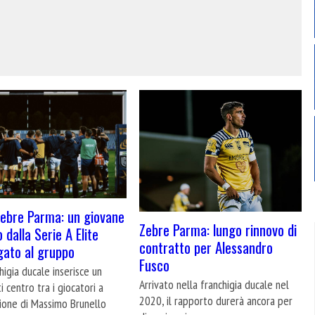
ebre Parma: un giovane
Zebre Parma: lungo rinnovo di
 dalla Serie A Elite
contratto per Alessandro
ato al gruppo
Fusco
higia ducale inserisce un
Arrivato nella franchigia ducale nel
i centro tra i giocatori a
2020, il rapporto durerà ancora per
ione di Massimo Brunello