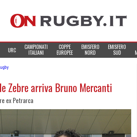
CAMPIONATI
COPPE
EMISFERO
EMISFERO
URC
ITALIANI
EUROPEE
NORD
SUD
Rugby
le Zebre arriva Bruno Mercanti
tore ex Petrarca