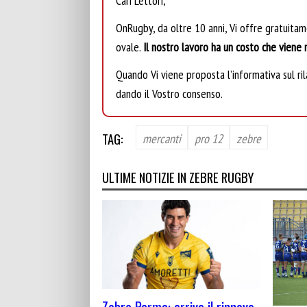
Cari Lettori,
OnRugby, da oltre 10 anni, Vi offre gratuita
ovale.
Il nostro lavoro ha un costo che viene r
Quando Vi viene proposta l’informativa sul rila
dando il Vostro consenso.
TAG:
mercanti
pro 12
zebre
ULTIME NOTIZIE IN ZEBRE RUGBY
Zebre Parma: arriva il rinnovo