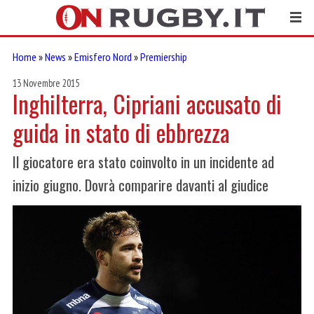
Home
»
News
»
Emisfero Nord
»
Premiership
13 Novembre 2015
Inghilterra, Cipriani accusato di
guida in stato di ebbrezza
Il giocatore era stato coinvolto in un incidente ad
inizio giugno. Dovrà comparire davanti al giudice