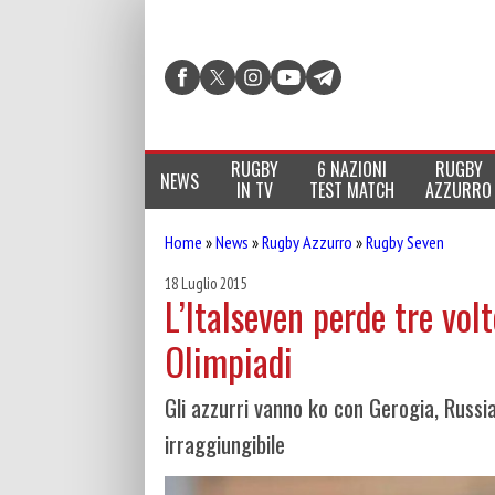
RUGBY
6 NAZIONI
RUGBY
NEWS
IN TV
TEST MATCH
AZZURRO
Home
»
News
»
Rugby Azzurro
»
Rugby Seven
18 Luglio 2015
L’Italseven perde tre vol
Olimpiadi
Gli azzurri vanno ko con Gerogia, Russia
irraggiungibile