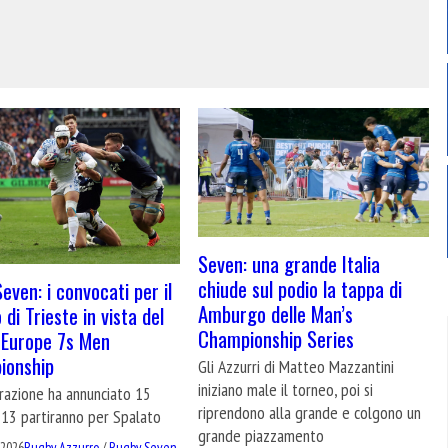
Seven: una grande Italia
chiude sul podio la tappa di
Seven: i convocati per il
Amburgo delle Man’s
di Trieste in vista del
Championship Series
 Europe 7s Men
ionship
Gli Azzurri di Matteo Mazzantini
iniziano male il torneo, poi si
razione ha annunciato 15
riprendono alla grande e colgono un
 13 partiranno per Spalato
grande piazzamento
 2026
Rugby Azzurro
/
Rugby Seven