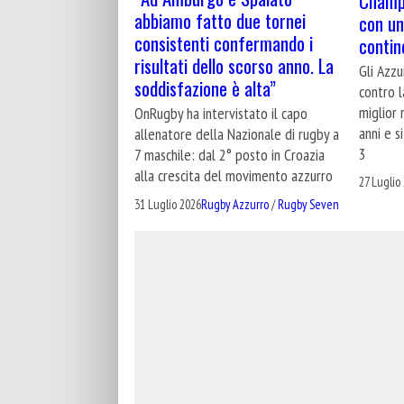
Champi
abbiamo fatto due tornei
con un
consistenti confermando i
contin
risultati dello scorso anno. La
Gli Azzu
soddisfazione è alta”
contro l
miglior 
OnRugby ha intervistato il capo
anni e s
allenatore della Nazionale di rugby a
3
7 maschile: dal 2° posto in Croazia
alla crescita del movimento azzurro
27 Luglio
31 Luglio 2026
Rugby Azzurro
/
Rugby Seven