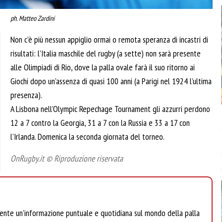
ph. Matteo Zardini
Non c’è più nessun appiglio ormai o remota speranza di incastri di
risultati: l’Italia maschile del rugby (a sette) non sarà presente
alle Olimpiadi di Rio, dove la palla ovale farà il suo ritorno ai
Giochi dopo un’assenza di quasi 100 anni (a Parigi nel 1924 l’ultima
presenza).
A Lisbona nell’Olympic Repechage Tournament gli azzurri perdono
12 a 7 contro la Georgia, 31 a 7 con la Russia e 33 a 17 con
l’Irlanda. Domenica la seconda giornata del torneo.
OnRugby.it © Riproduzione riservata
mente un’informazione puntuale e quotidiana sul mondo della palla