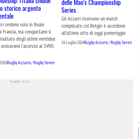
onship: l’Italia chiude
delle Man’s Championship
o storico argento
Series
entale
Gli Azzurri risolvono un match
rri cedono solo in finale
complicato col Belgio e accedono
a Francia, ma conquistano il
all'ultimo atto di oggi pomeriggio
risultato degli ultimi ventidue
26 Luglio 2026
Rugby Azzurro
/
Rugby Seven
i assicurano l’accesso al SVNS
 2026
Rugby Azzurro
/
Rugby Seven