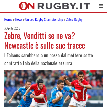
Home
»
News
»
United Rugby Championship
»
Zebre Rugby
3 Aprile 2015
Zebre, Venditti se ne va?
Newcastle è sulle sue tracce
I Falcons sarebbero a un passo dal mettere sotto
contratto l'ala della nazionale azzurra