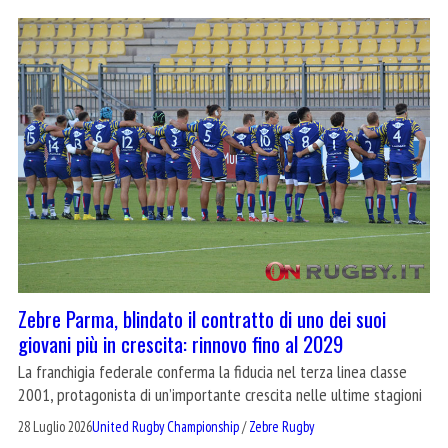
Zebre Parma, blindato il contratto di uno dei suoi
giovani più in crescita: rinnovo fino al 2029
La franchigia federale conferma la fiducia nel terza linea classe
2001, protagonista di un’importante crescita nelle ultime stagioni
28 Luglio 2026
United Rugby Championship
/
Zebre Rugby