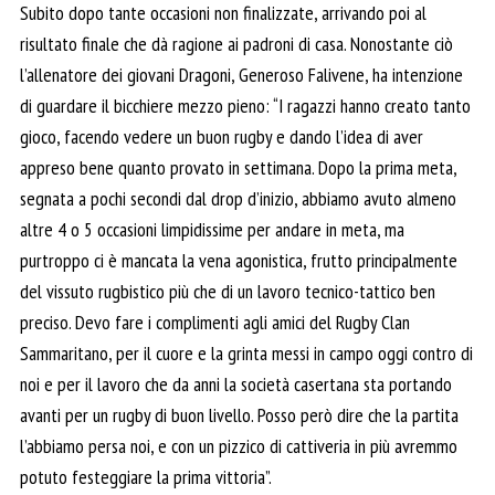
Subito dopo tante occasioni non finalizzate, arrivando poi al
risultato finale che dà ragione ai padroni di casa. Nonostante ciò
l’allenatore dei giovani Dragoni, Generoso Falivene, ha intenzione
di guardare il bicchiere mezzo pieno: “I ragazzi hanno creato tanto
gioco, facendo vedere un buon rugby e dando l’idea di aver
appreso bene quanto provato in settimana. Dopo la prima meta,
segnata a pochi secondi dal drop d’inizio, abbiamo avuto almeno
altre 4 o 5 occasioni limpidissime per andare in meta, ma
purtroppo ci è mancata la vena agonistica, frutto principalmente
del vissuto rugbistico più che di un lavoro tecnico-tattico ben
preciso. Devo fare i complimenti agli amici del Rugby Clan
Sammaritano, per il cuore e la grinta messi in campo oggi contro di
noi e per il lavoro che da anni la società casertana sta portando
avanti per un rugby di buon livello. Posso però dire che la partita
l’abbiamo persa noi, e con un pizzico di cattiveria in più avremmo
potuto festeggiare la prima vittoria”.