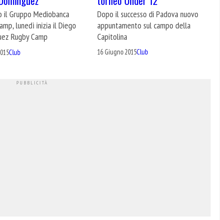
torneo Under 12
 Dominguez
Dopo il successo di Padova nuovo
o il Gruppo Mediobanca
appuntamento sul campo della
mp, lunedì inizia il Diego
Capitolina
uez Rugby Camp
16 Giugno 2015
Club
2015
Club