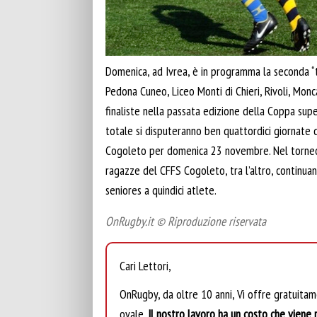
Domenica, ad Ivrea, è in programma la seconda “ta
Pedona Cuneo, Liceo Monti di Chieri, Rivoli, Mon
finaliste nella passata edizione della Coppa su
totale si disputeranno ben quattordici giornate d
Cogoleto per domenica 23 novembre. Nel torneo S
ragazze del CFFS Cogoleto, tra l’altro, continu
seniores a quindici atlete.
OnRugby.it © Riproduzione riservata
Cari Lettori,
OnRugby, da oltre 10 anni, Vi offre gratuita
ovale.
Il nostro lavoro ha un costo che viene r