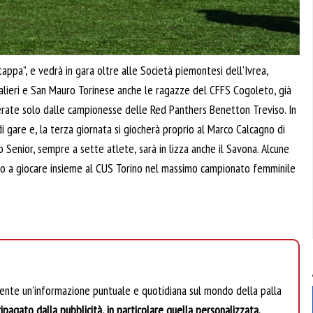
ppa”, e vedrà in gara oltre alle Società piemontesi dell’Ivrea,
calieri e San Mauro Torinese anche le ragazze del CFFS Cogoleto, già
perate solo dalle campionesse delle Red Panthers Benetton Treviso. In
i gare e, la terza giornata si giocherà proprio al Marco Calcagno di
enior, sempre a sette atlete, sarà in lizza anche il Savona. Alcune
ano a giocare insieme al CUS Torino nel massimo campionato femminile
mente un’informazione puntuale e quotidiana sul mondo della palla
ipagato dalla pubblicità, in particolare quella personalizzata.