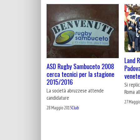
Land R
ASD Rugby Sambuceto 2008
Padova
cerca tecnici per la stagione
venet
2015/2016
Si repli
La società abruzzese attende
Roma all
candidature
27 Maggi
28 Maggio 2015
Club